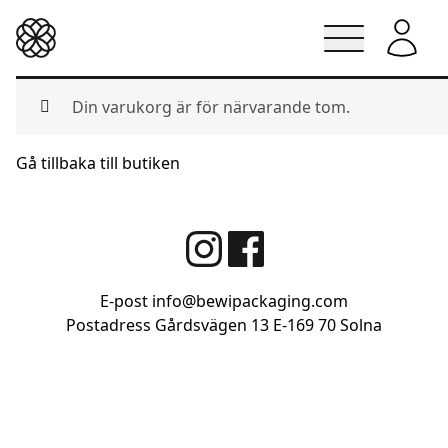
Lindesbergskrukan
Skip
Din varukorg är för närvarande tom.
to
content
Gå tillbaka till butiken
E-post
info@bewipackaging.com
Postadress Gårdsvägen 13
E-169 70 Solna